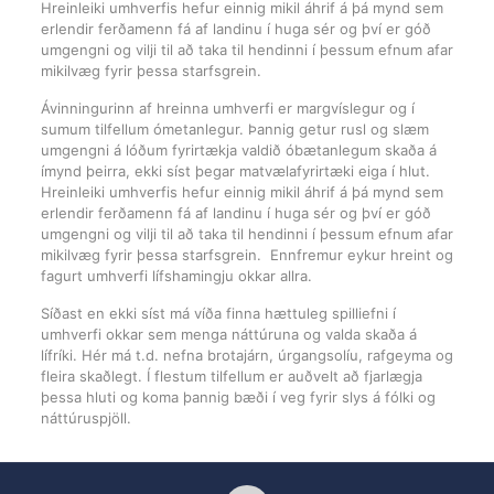
Hreinleiki umhverfis hefur einnig mikil áhrif á þá mynd sem
erlendir ferðamenn fá af landinu í huga sér og því er góð
umgengni og vilji til að taka til hendinni í þessum efnum afar
mikilvæg fyrir þessa starfsgrein.
Ávinningurinn af hreinna umhverfi er margvíslegur og í
sumum tilfellum ómetanlegur. Þannig getur rusl og slæm
umgengni á lóðum fyrirtækja valdið óbætanlegum skaða á
ímynd þeirra, ekki síst þegar matvælafyrirtæki eiga í hlut.
Hreinleiki umhverfis hefur einnig mikil áhrif á þá mynd sem
erlendir ferðamenn fá af landinu í huga sér og því er góð
umgengni og vilji til að taka til hendinni í þessum efnum afar
mikilvæg fyrir þessa starfsgrein. Ennfremur eykur hreint og
fagurt umhverfi lífshamingju okkar allra.
Síðast en ekki síst má víða finna hættuleg spilliefni í
umhverfi okkar sem menga náttúruna og valda skaða á
lífríki. Hér má t.d. nefna brotajárn, úrgangsolíu, rafgeyma og
fleira skaðlegt. Í flestum tilfellum er auðvelt að fjarlægja
þessa hluti og koma þannig bæði í veg fyrir slys á fólki og
náttúruspjöll.