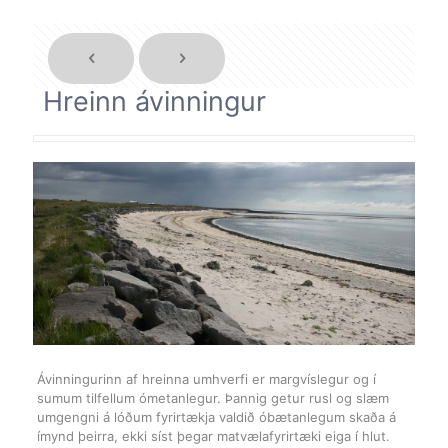
Hreinn ávinningur
Ávinningurinn af hreinna umhverfi er margvíslegur og í
sumum tilfellum ómetanlegur. Þannig getur rusl og slæm
umgengni á lóðum fyrirtækja valdið óbætanlegum skaða á
ímynd þeirra, ekki síst þegar matvælafyrirtæki eiga í hlut.