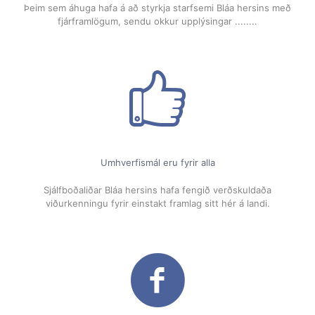
Þeim sem áhuga hafa á að styrkja starfsemi Bláa hersins með
fjárframlögum, sendu okkur upplýsingar ........
Umhverfismál eru fyrir alla
Sjálfboðaliðar Bláa hersins hafa fengið verðskuldaða
viðurkenningu fyrir einstakt framlag sitt hér á landi.