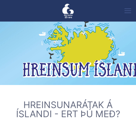
Blái herinn
Hreinsum Ísland
Frá stofnun Bláa hersins hafa
9600 manns hreinsað yfir 1540 tonn og
unnið 76.000 vinnustundir fyrir land og þjóð
með bros á vör sem sjálfboðaliðar.
Um Bláa herinn
HREINSUNARÁTAK Á
ÍSLANDI - ERT ÞÚ MEÐ?