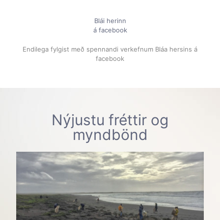
Blái herinn
á facebook
Endilega fylgist með spennandi verkefnum Bláa hersins á
facebook
Nýjustu fréttir og
myndbönd