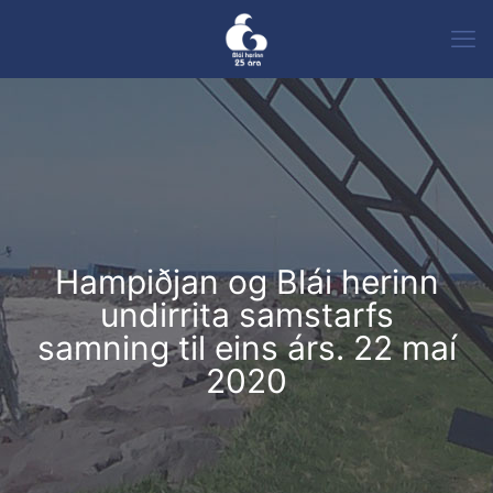
Hampiðjan og Blái herinn
undirrita samstarfs
samning til eins árs. 22 maí
2020