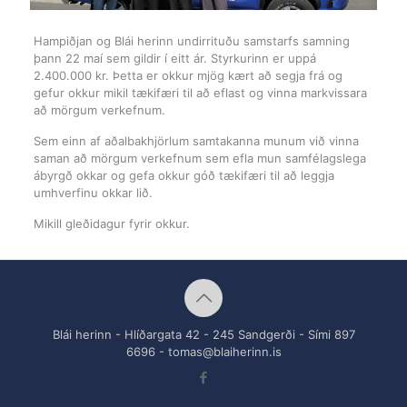
Hampiðjan og Blái herinn undirrituðu samstarfs samning
þann 22 maí sem gildir í eitt ár. Styrkurinn er uppá
2.400.000 kr. Þetta er okkur mjög kært að segja frá og
gefur okkur mikil tækifæri til að eflast og vinna markvissara
að mörgum verkefnum.
Sem einn af aðalbakhjörlum samtakanna munum við vinna
saman að mörgum verkefnum sem efla mun samfélagslega
ábyrgð okkar og gefa okkur góð tækifæri til að leggja
umhverfinu okkar lið.
Mikill gleðidagur fyrir okkur.
Blái herinn - Hlíðargata 42 - 245 Sandgerði - Sími 897
6696 -
tomas@blaiherinn.is